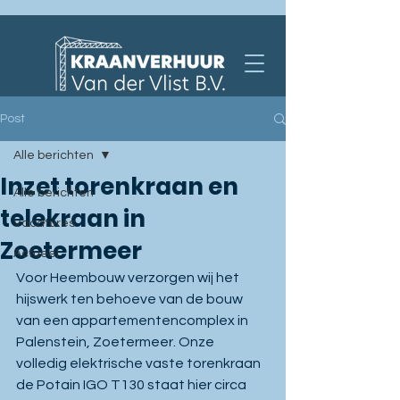
Post
Alle berichten
Inzet torenkraan en
Alle berichten
telekraan in
Vacatures
Zoetermeer
Actueel
Voor Heembouw verzorgen wij het 
hijswerk ten behoeve van de bouw 
van een appartementencomplex in 
Palenstein, Zoetermeer. Onze 
volledig elektrische vaste torenkraan 
de Potain IGO T130 staat hier circa 