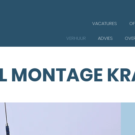
VACATURES
OF
VERHUUR
ADVIES
OVE
L MONTAGE K