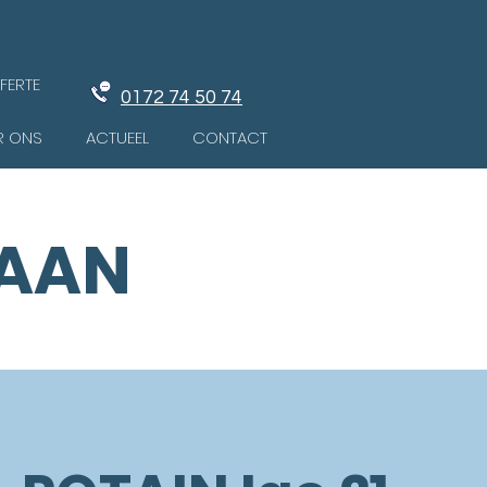
FERTE
0172 74 50 74
R ONS
ACTUEEL
CONTACT
RAAN