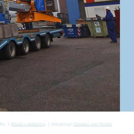
B.V. |
Privacy verklaring
| Webdesign
Creaties van Thoen
.